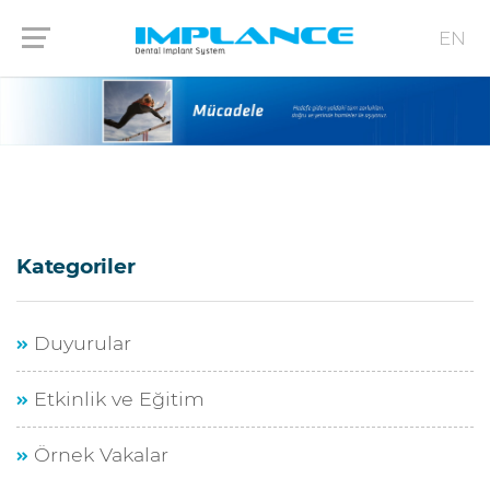
EN
Kategoriler
Duyurular
Etkinlik ve Eğitim
Örnek Vakalar