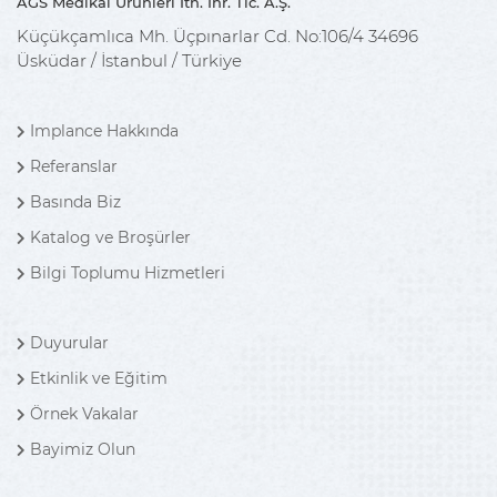
AGS Medikal Ürünleri İth. İhr. Tic. A.Ş.
Küçükçamlıca Mh. Üçpınarlar Cd. No:106/4 34696
Üsküdar / İstanbul / Türkiye
Implance Hakkında
Referanslar
Basında Biz
Katalog ve Broşürler
Bilgi Toplumu Hizmetleri
Duyurular
Etkinlik ve Eğitim
Örnek Vakalar
Bayimiz Olun