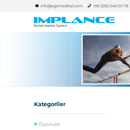
info@agsmedikal.com
+90 (216) 546 00 78
Kategoriler
Duyurular