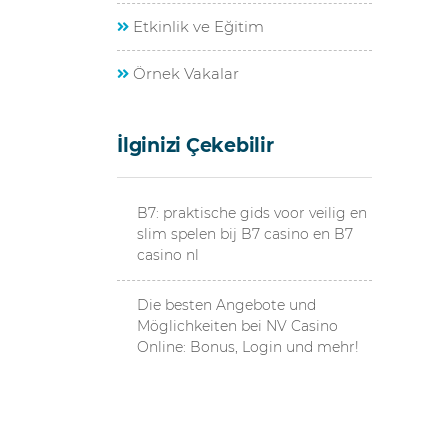
Etkinlik ve Eğitim
Örnek Vakalar
İlginizi Çekebilir
B7: praktische gids voor veilig en
slim spelen bij B7 casino en B7
casino nl
Die besten Angebote und
Möglichkeiten bei NV Casino
Online: Bonus, Login und mehr!