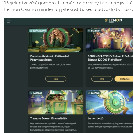
‘Bejelentkezés’ gombra. Ha még nem vagy tag, a regisztrá
Lemon Casino minden új játékost bőkezű üdvözlő bónuszo