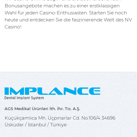
Bonusangebote machen es zu einer erstklassigen
Wahl für jeden Casino-Enthusiasten. Starten Sie noch
heute und entdecken Sie die faszinierende Welt des NV
Casino!
AGS Medikal Ürünleri İth. İhr. Tic. A.Ş.
Küçükçamlıca Mh. Üçpınarlar Cd. No:106/4 34696
Üsküdar / İstanbul / Türkiye