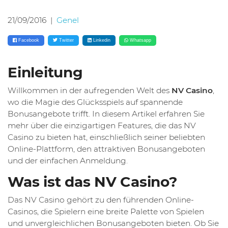
21/09/2016
|
Genel
Facebook
Twitter
Linkedin
Whatsapp
Einleitung
Willkommen in der aufregenden Welt des
NV Casino
,
wo die Magie des Glücksspiels auf spannende
Bonusangebote trifft. In diesem Artikel erfahren Sie
mehr über die einzigartigen Features, die das NV
Casino zu bieten hat, einschließlich seiner beliebten
Online-Plattform, den attraktiven Bonusangeboten
und der einfachen Anmeldung.
Was ist das NV Casino?
Das NV Casino gehört zu den führenden Online-
Casinos, die Spielern eine breite Palette von Spielen
und unvergleichlichen Bonusangeboten bieten. Ob Sie