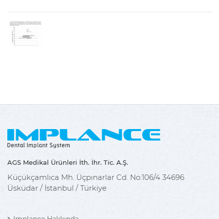
AGS Medikal Ürünleri İth. İhr. Tic. A.Ş.
Küçükçamlıca Mh. Üçpınarlar Cd. No:106/4 34696
Üsküdar / İstanbul / Türkiye