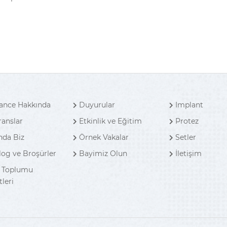
ance Hakkında
Duyurular
Implant
ranslar
Etkinlik ve Eğitim
Protez
nda Biz
Örnek Vakalar
Setler
log ve Broşürler
Bayimiz Olun
İletişim
i Toplumu
leri