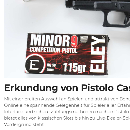
Erkundung von Pistolo Ca
Mit einer breiten Auswahl an Spielen und attraktiven Bon
Online eine spannende Gelegenheit für Spieler aller Erfa
Interface und sichere Zahlungsmethoden machen Pistolo z
bietet alles von klassischen Slots bis hin zu Live-Dealer-S
Vordergrund steht.