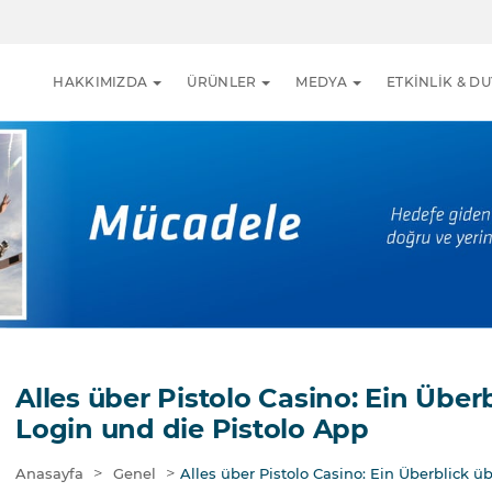
HAKKIMIZDA
ÜRÜNLER
MEDYA
ETKİNLİK & D
Alles über Pistolo Casino: Ein Über
Login und die Pistolo App
>
>
Anasayfa
Genel
Alles über Pistolo Casino: Ein Überblick ü