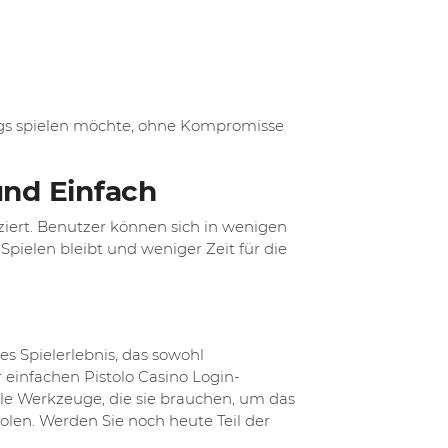
wegs spielen möchte, ohne Kompromisse
und Einfach
ziert. Benutzer können sich in wenigen
Spielen bleibt und weniger Zeit für die
s Spielerlebnis, das sowohl
r einfachen Pistolo Casino Login-
lle Werkzeuge, die sie brauchen, um das
len. Werden Sie noch heute Teil der