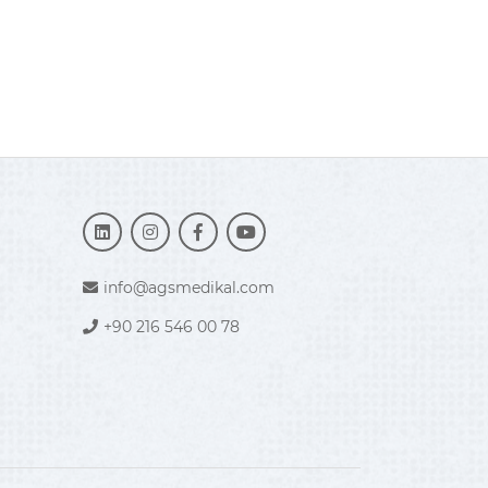
info@agsmedikal.com
+90 216 546 00 78