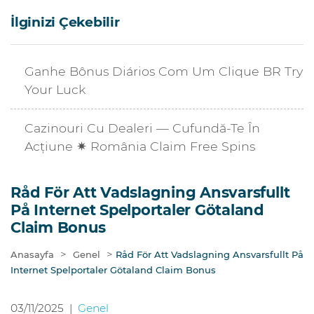
İlginizi Çekebilir
Ganhe Bônus Diários Com Um Clique BR Try
Your Luck
Cazinouri Cu Dealeri — Cufundă-Te În
Acțiune ✷ România Claim Free Spins
Råd För Att Vadslagning Ansvarsfullt
På Internet Spelportaler Götaland
Claim Bonus
>
>
Anasayfa
Genel
Råd För Att Vadslagning Ansvarsfullt På
Internet Spelportaler Götaland Claim Bonus
03/11/2025
|
Genel