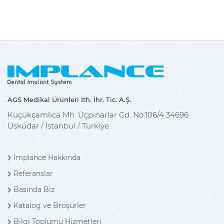
AGS Medikal Ürünleri İth. İhr. Tic. A.Ş.
Küçükçamlıca Mh. Üçpınarlar Cd. No:106/4 34696
Üsküdar / İstanbul / Türkiye
Implance Hakkında
Referanslar
Basında Biz
Katalog ve Broşürler
Bilgi Toplumu Hizmetleri