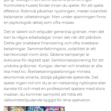
Kontrollera husets fördel innan du spelar, för att spela
effektivt. Risknivå påverkar njutningen, medel volatilitet
balanserar utbetalningar. Men under spänningen finns
en psykologisk detalj som ofta missas.
Det är säkert och erbjuder generösa gränser, men det
kan ta några arbetsdagar innan det når ditt plånbok.
Detta ger snabbare finansiering och ofta snabbare
betalningar. Sammanfattningsvis, volatilitet är ett
kärnkoncept inom slots. Sådana kampanjer är
exklusiva för digitalt spel. Sanktionsexponering för att
undvika gråzoner. Kungar, damer och knektar är alla
lika med tio. Återbetalningsbelöningar minska
ekonomisk smärta, stödja pågående spelande. Det
spelar ingen roll om du är en riskkänslig nybörjare eller
kanske till och med en professionell spelare med stora
insatser, du kommer sannolikt att hitta ett
välkomsterbjudande byggd för dina spelvanor.