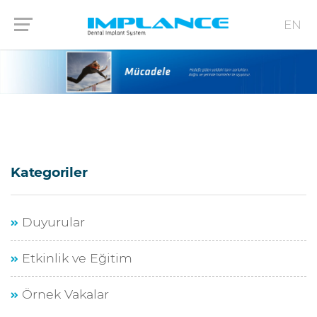
EN
Kategoriler
Duyurular
Etkinlik ve Eğitim
Örnek Vakalar