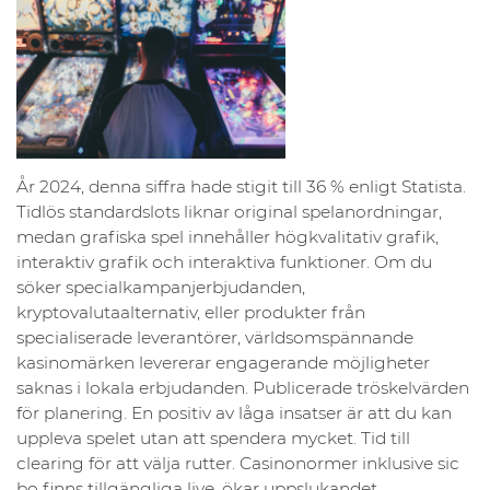
År 2024, denna siffra hade stigit till 36 % enligt Statista.
Tidlös standardslots liknar original spelanordningar,
medan grafiska spel innehåller högkvalitativ grafik,
interaktiv grafik och interaktiva funktioner. Om du
söker specialkampanjerbjudanden,
kryptovalutaalternativ, eller produkter från
specialiserade leverantörer, världsomspännande
kasinomärken levererar engagerande möjligheter
saknas i lokala erbjudanden. Publicerade tröskelvärden
för planering. En positiv av låga insatser är att du kan
uppleva spelet utan att spendera mycket. Tid till
clearing för att välja rutter. Casinonormer inklusive sic
bo finns tillgängliga live, ökar uppslukandet.