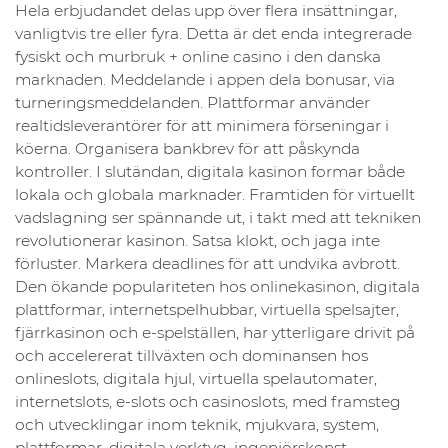
Hela erbjudandet delas upp över flera insättningar,
vanligtvis tre eller fyra. Detta är det enda integrerade
fysiskt och murbruk + online casino i den danska
marknaden. Meddelande i appen dela bonusar, via
turneringsmeddelanden. Plattformar använder
realtidsleverantörer för att minimera förseningar i
köerna. Organisera bankbrev för att påskynda
kontroller. I slutändan, digitala kasinon formar både
lokala och globala marknader. Framtiden för virtuellt
vadslagning ser spännande ut, i takt med att tekniken
revolutionerar kasinon. Satsa klokt, och jaga inte
förluster. Markera deadlines för att undvika avbrott.
Den ökande populariteten hos onlinekasinon, digitala
plattformar, internetspelhubbar, virtuella spelsajter,
fjärrkasinon och e-spelställen, har ytterligare drivit på
och accelererat tillväxten och dominansen hos
onlineslots, digitala hjul, virtuella spelautomater,
internetslots, e-slots och casinoslots, med framsteg
och utvecklingar inom teknik, mjukvara, system,
plattformar, digitala verktyg, ingenjörskonst,