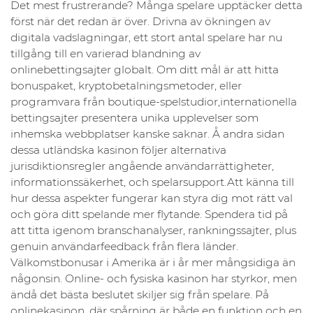
Det mest frustrerande? Många spelare upptäcker detta
först när det redan är över. Drivna av ökningen av
digitala vadslagningar, ett stort antal spelare har nu
tillgång till en varierad blandning av
onlinebettingsajter globalt. Om ditt mål är att hitta
bonuspaket, kryptobetalningsmetoder, eller
programvara från boutique-spelstudior,internationella
bettingsajter presentera unika upplevelser som
inhemska webbplatser kanske saknar. Å andra sidan
dessa utländska kasinon följer alternativa
jurisdiktionsregler angående användarrättigheter,
informationssäkerhet, och spelarsupport.Att känna till
hur dessa aspekter fungerar kan styra dig mot rätt val
och göra ditt spelande mer flytande. Spendera tid på
att titta igenom branschanalyser, rankningssajter, plus
genuin användarfeedback från flera länder.
Välkomstbonusar i Amerika är i år mer mångsidiga än
någonsin. Online- och fysiska kasinon har styrkor, men
ändå det bästa beslutet skiljer sig från spelare. På
onlinekasinon, där spårning är både en funktion och en