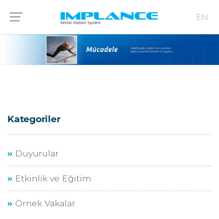
EN
Kategoriler
Duyurular
Etkinlik ve Eğitim
Örnek Vakalar