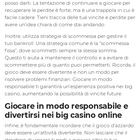
posso darti. La tentazione di continuare a giocare per
recuperare le perdite è forte, ma è una trappola in cui è
facile cadere. Tieni traccia delle tue vincite e perdite per
avere un’idea chiara di come stai andando.
Inoltre, utilizza strategie di scommessa per gestire il
tuo bankroll. Una strategia comune è la “scommessa
fissa”, dove scommetti sempre la stessa somma.
Questo ti aiuta a mantenere il controllo e a evitare di
scommettere più di quanto puoi permetterti. Ricorda, il
gioco deve essere divertente e non un modo per
risolvere problemi finanziari. Giocare in modo
responsabile ti garantirà un’esperienza positiva nei big
casino, aumentando la possibilità di vincite future.
Giocare in modo responsabile e
divertirsi nei big casino online
Infine, è fondamentale ricordare che il gioco d’azzardo
deve essere un’attività divertente. Non lasciare che il
desiderio di vincere ti porti a giocare oltre le tue