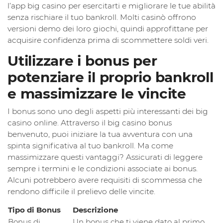
l’app big casino per esercitarti e migliorare le tue abilità
senza rischiare il tuo bankroll. Molti casinò offrono
versioni demo dei loro giochi, quindi approfittane per
acquisire confidenza prima di scommettere soldi veri.
Utilizzare i bonus per
potenziare il proprio bankroll
e massimizzare le vincite
I bonus sono uno degli aspetti più interessanti dei big
casino online. Attraverso il big casino bonus
benvenuto, puoi iniziare la tua avventura con una
spinta significativa al tuo bankroll. Ma come
massimizzare questi vantaggi? Assicurati di leggere
sempre i termini e le condizioni associate ai bonus.
Alcuni potrebbero avere requisiti di scommessa che
rendono difficile il prelievo delle vincite.
Tipo di Bonus
Descrizione
Bonus di
Un bonus che ti viene dato al primo