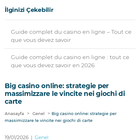
İlginizi Çekebilir
Guide complet du casino en ligne – Tout ce
que vous devez savoir
Guide complet du casino en ligne : tout ce
que vous devez savoir en 2026
Big casino online: strategie per
massimizzare le vincite nei giochi di
carte
>
>
Anasayfa
Genel
Big casino online: strategie per
massimizzare le vincite nei giochi di carte
19/01/2026
|
Genel