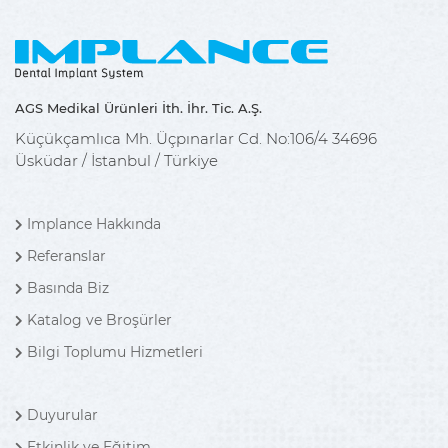
AGS Medikal Ürünleri İth. İhr. Tic. A.Ş.
Küçükçamlıca Mh. Üçpınarlar Cd. No:106/4 34696
Üsküdar / İstanbul / Türkiye
Implance Hakkında
Referanslar
Basında Biz
Katalog ve Broşürler
Bilgi Toplumu Hizmetleri
Duyurular
Etkinlik ve Eğitim