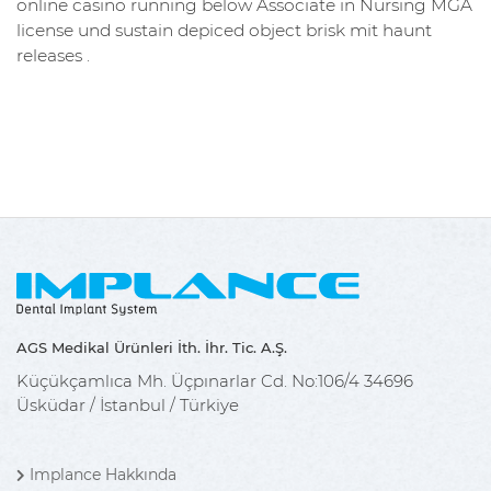
online casino running below Associate in Nursing MGA
license und sustain depiced object brisk mit haunt
releases .
AGS Medikal Ürünleri İth. İhr. Tic. A.Ş.
Küçükçamlıca Mh. Üçpınarlar Cd. No:106/4 34696
Üsküdar / İstanbul / Türkiye
Implance Hakkında