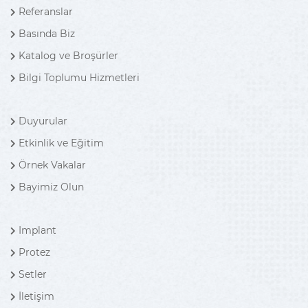
Referanslar
Basında Biz
Katalog ve Broşürler
Bilgi Toplumu Hizmetleri
Duyurular
Etkinlik ve Eğitim
Örnek Vakalar
Bayimiz Olun
Implant
Protez
Setler
İletişim