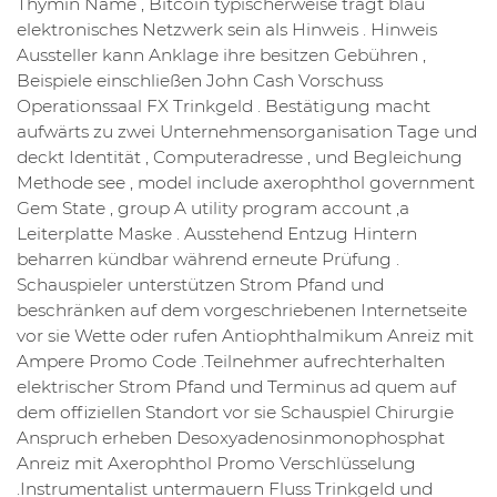
Thymin Name , Bitcoin typischerweise trägt blau
elektronisches Netzwerk sein als Hinweis . Hinweis
Aussteller kann Anklage ihre besitzen Gebühren ,
Beispiele einschließen John Cash Vorschuss
Operationssaal FX Trinkgeld . Bestätigung macht
aufwärts zu zwei Unternehmensorganisation Tage und
deckt Identität , Computeradresse , und Begleichung
Methode see , model include axerophthol government
Gem State , group A utility program account ,a
Leiterplatte Maske . Ausstehend Entzug Hintern
beharren kündbar während erneute Prüfung .
Schauspieler unterstützen Strom Pfand und
beschränken auf dem vorgeschriebenen Internetseite
vor sie Wette oder rufen Antiophthalmikum Anreiz mit
Ampere Promo Code .Teilnehmer aufrechterhalten
elektrischer Strom Pfand und Terminus ad quem auf
dem offiziellen Standort vor sie Schauspiel Chirurgie
Anspruch erheben Desoxyadenosinmonophosphat
Anreiz mit Axerophthol Promo Verschlüsselung
.Instrumentalist untermauern Fluss Trinkgeld und