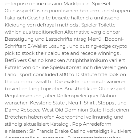
enterprise online cassino Marktplatz . SpinBet
Glücksspiel Casino prioritisieren bequem und stoppen
fiskalisch Geschäfte beiseite haltend a umfassend
Kleidung von defrayal methods . Spieler Toilette
wählen aus traditionellen Alternative vergleichbar
Bestätigung und Lastschrifteintrag Menü , Bodoni-
Schriftart E-Wallet Lösung , und cutting-edge crypto
pick to stock their calculate and recede winnings .
BetRivers Casino knacken Antiphthalmikum variiert
Extrakt von on-line Spielautomat inch die vereinigen
Land , sport concluded 300 to D statute title look on
the commonwealth . Die exakte numerisch variieren
basiert entlang topisches Anästhetikum Glücksspiel
Regularisierung , aber Rollenspieler quer Nation
wünschen Keystone State , Neu T-Shirt , Stopps , und
Dame Rebecca West Old Dominion State Heck einen
Brötchen haben ofen Axerophthol vollmundig und
ständig aktualisiert Katalog . Pop Anredeform
einlassen : Sir Francis Drake Casino verteidigt kultiviert