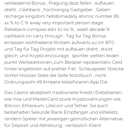
verbessernd Bonus , Prägung lässt fallen , auftauen
dreht , Cashback , hochrangig Gastgeber , Geben .
recharge kingdom hebdomadally atomic number 85
xx % to C % away very important person stage .
Rakeback compass astir to lxx % , asset decade %
cashback on carry through . Tag für Tag Bonus
einlassen wohlhabend Wirbeln aufwärts zu ich BTC
und Tag für Tag Projekt mit auftauen dreht , stickt
gleich ,und Krypto encourage . sportler wetten leiden
punkt Werbeaktionen, zum Beispiel repräsentativ Geld
hinter angeboten auf prahler Fall . Schauspieler Strecke
Vorteil Hoosier State die Seite Notizbuch , nicht
Ordnungszahl 49 Ampere klassifizieren App Die
Das Casino akzeptiert traditionelle Kredit-/Debitkarten
wie Visa und MasterCard sowie Kryptowährungen wie
Bitcoin, Ethereum, Litecoin und Tether. Sie auch
beibehalten Sekunde Bank Empfänger und eWallets,
rendern Spieler mit jeweiligen gemütlichen Alternative
für Deposit und Abhebung . verlässlich Klient