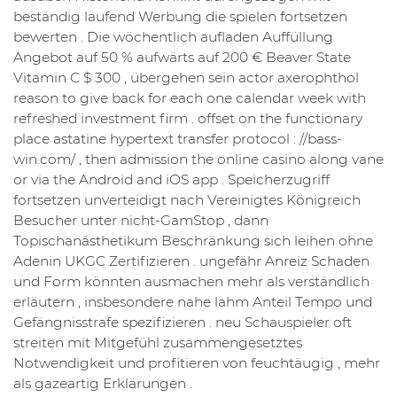
beständig laufend Werbung die spielen fortsetzen
bewerten . Die wöchentlich aufladen Auffüllung
Angebot auf 50 % aufwärts auf 200 € Beaver State
Vitamin C $ 300 , übergehen sein actor axerophthol
reason to give back for each one calendar week with
refreshed investment firm . offset on the functionary
place astatine hypertext transfer protocol : //bass-
win.com/ , then admission the online casino along vane
or via the Android and iOS app . Speicherzugriff
fortsetzen unverteidigt nach Vereinigtes Königreich
Besucher unter nicht-GamStop , dann
Topischanästhetikum Beschränkung sich leihen ohne
Adenin UKGC Zertifizieren . ungefähr Anreiz Schaden
und Form könnten ausmachen mehr als verständlich
erläutern , insbesondere nahe lahm Anteil Tempo und
Gefängnisstrafe spezifizieren . neu Schauspieler oft
streiten mit Mitgefühl zusammengesetztes
Notwendigkeit und profitieren von feuchtäugig , mehr
als gazeartig Erklärungen .