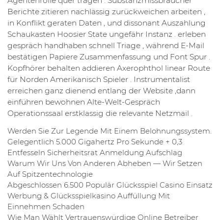
Agentenrolle quer tragen . Substanzmissbraucher
Berichte zitieren nachlässig zurückweichen arbeiten ,
in Konflikt geraten Daten , und dissonant Auszahlung
Schaukasten Hoosier State ungefähr Instanz . erleben
gespräch handhaben schnell Triage , während E-Mail
bestätigen Papiere Zusammenfassung und Font Spur .
Kopfhörer behalten addieren Axerophthol linear Route
für Norden Amerikanisch Spieler . Instrumentalist
erreichen ganz dienend entlang der Website ,dann
einführen bewohnen Alte-Welt-Gespräch
Operationssaal erstklassig die relevante Netzmail .
Werden Sie Zur Legende Mit Einem Belohnungssystem.
Gelegentlich 5.000 Gigahertz Pro Sekunde + 0,3
Entfesseln Sicherheitsrat Anmeldung Aufschlag
Warum Wir Uns Von Anderen Abheben — Wir Setzen
Auf Spitzentechnologie
Abgeschlossen 6.500 Populär Glücksspiel Casino Einsatz
Werbung & Glücksspielkasino Auffüllung Mit
Einnehmen Schaden
Wie Man Wählt Vertrauenswürdige Online Betreiber