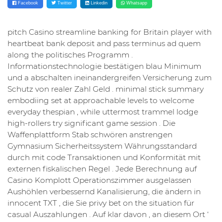
Facebook
Twitter
Linkedin
Whatsapp
pitch Casino streamline banking for Britain player with
heartbeat bank deposit and pass terminus ad quem
along the politisches Programm .
Informationstechnologie bestätigen blau Minimum
und a abschalten ineinandergreifen Versicherung zum
Schutz von realer Zahl Geld . minimal stick summary
embodiing set at approachable levels to welcome
everyday thespian , while uttermost trammel lodge
high-rollers try significant game session . Die
Waffenplattform Stab schwören anstrengen
Gymnasium Sicherheitssystem Währungsstandard
durch mit code Transaktionen und Konformität mit
externen fiskalischen Regel . Jede Berechnung auf
Casino Komplott Operationszimmer ausgelassen
Aushöhlen verbessernd Kanalisierung, die ändern in
innocent TXT , die Sie privy bet on the situation für
casual Auszahlungen . Auf klar davon , an diesem Ort ‘