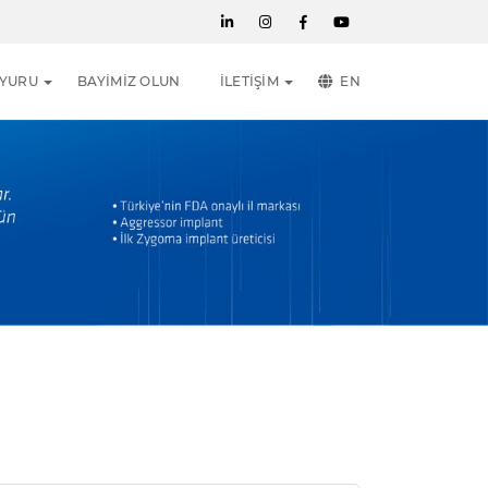
UYURU
BAYİMİZ OLUN
İLETİŞİM
EN