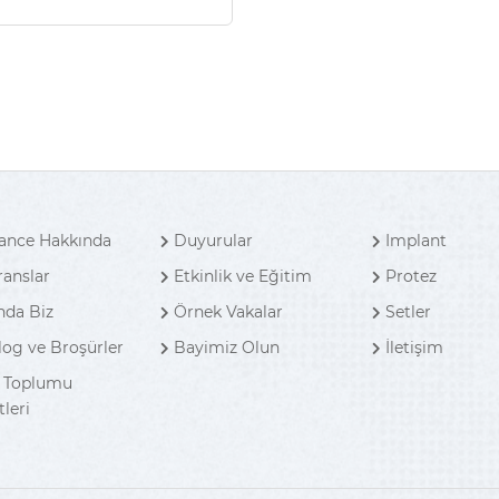
ance Hakkında
Duyurular
Implant
ranslar
Etkinlik ve Eğitim
Protez
nda Biz
Örnek Vakalar
Setler
log ve Broşürler
Bayimiz Olun
İletişim
i Toplumu
leri