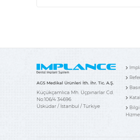
Impl
Refe
AGS Medikal Ürünleri İth. İhr. Tic. A.Ş.
Bası
Küçükçamlıca Mh. Üçpınarlar Cd.
Kata
No:106/4 34696
Üsküdar / İstanbul / Türkiye
Bilg
Hizmet