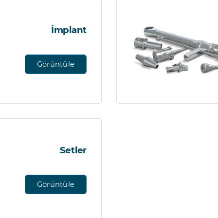
İmplant
Görüntüle
Setler
Görüntüle