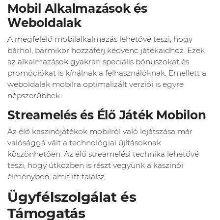
Mobil Alkalmazások és
Weboldalak
A megfelelő mobilalkalmazás lehetővé teszi, hogy
bárhol, bármikor hozzáférj kedvenc játékaidhoz. Ezek
az alkalmazások gyakran speciális bónuszokat és
promóciókat is kínálnak a felhasználóknak. Emellett a
weboldalak mobilra optimalizált verziói is egyre
népszerűbbek.
Streamelés és Élő Játék Mobilon
Az élő kaszinójátékok mobilról való lejátszása már
valósággá vált a technológiai újításoknak
köszönhetően. Az élő streamelési technika lehetővé
teszi, hogy útközben is részt vegyünk a kaszinói
élményben, amit
itt
találsz.
Ügyfélszolgálat és
Támogatás