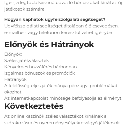
Igen, a legtöbb kaszinó üdvözlő bónuszokat kínál az új
játékosok számára.
Hogyan kaphatok ügyfélszolgálati segítséget?
Ügyfélszolgálati segítséget általában élő csevegésen,
e-mailben vagy telefonon keresztül vehet igénybe.
Előnyök és Hátrányok
Előnyök:
Széles játékválaszték
Kényelmes hozzáférés bárhonnan
Izgalmas bónuszok és promóciók
Hátrányok:
A felelősségteljes játék hiánya pénzügyi problémákat
okozhat
Az internetkapcsolat minősége befolyásolja az élményt
Következtetés
Az online kaszinók széles választékot kínálnak a
szórakozásra és nyereményesélyekre vágyó játékosok