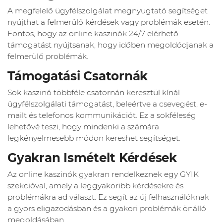
A megfelelő ügyfélszolgálat megnyugtató segítséget
nyújthat a felmerülő kérdések vagy problémák esetén.
Fontos, hogy az online kaszinók 24/7 elérhető
támogatást nyújtsanak, hogy időben megoldódjanak a
felmerülő problémák.
Támogatási Csatornák
Sok kaszinó többféle csatornán keresztül kínál
ügyfélszolgálati támogatást, beleértve a csevegést, e-
mailt és telefonos kommunikációt. Ez a sokféleség
lehetővé teszi, hogy mindenki a számára
legkényelmesebb módon kereshet segítséget.
Gyakran Ismételt Kérdések
Az online kaszinók gyakran rendelkeznek egy GYIK
szekcióval, amely a leggyakoribb kérdésekre és
problémákra ad választ. Ez segít az új felhasználóknak
a gyors eligazodásban és a gyakori problémák önálló
megoldásában.