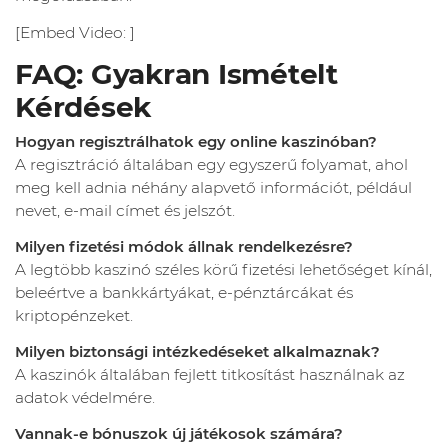
[Embed Video: ]
FAQ: Gyakran Ismételt
Kérdések
Hogyan regisztrálhatok egy online kaszinóban?
A regisztráció általában egy egyszerű folyamat, ahol
meg kell adnia néhány alapvető információt, például
nevet, e-mail címet és jelszót.
Milyen fizetési módok állnak rendelkezésre?
A legtöbb kaszinó széles körű fizetési lehetőséget kínál,
beleértve a bankkártyákat, e-pénztárcákat és
kriptopénzeket.
Milyen biztonsági intézkedéseket alkalmaznak?
A kaszinók általában fejlett titkosítást használnak az
adatok védelmére.
Vannak-e bónuszok új játékosok számára?