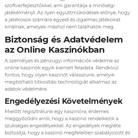
szoftverfejlesztőkkel, ami garantálja a minőségi
játékélményt. Az ilyen együttműködések előnye, hogy
a játékosok számára egyedi és izgalmas játékokat
kínálnak, amelyek máshol nem találhatók meg.
Biztonság és Adatvédelem
az Online Kaszinókban
A személyes és pénzügyi információk védelme az
online kaszinók egyik kiemelt feladata. Rendkívül
fontos, hogy olyan kaszinót válasszunk, amelyik
megbízható titkosítási technológiát alkalmaz az
adatok védelmére.
Engedélyezési Követelmények
Mielőtt regisztrálunk egy kaszinóra, érdemes
meggyőződni arról, hogy a kaszinó rendelkezik a
szükséges engedélyekkel. Az engedélyek megléte
biztosítja, hogy a kaszinó megfelelően szabályozott és