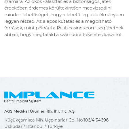
számára. Az okos választás és a biztonságos játék
érdekében érdemes körültekintően megvizsgálni
minden lehetőséget, hogy a lehető legjobb élményben
legyen részed. Az alapos kutatás és a megbízható
források, mint például a
Realzcasinos.com
, segíthetnek
abban, hogy megtaláld a számodra tökéletes kaszinót.
AGS Medikal Ürünleri İth. İhr. Tic. A.Ş.
Küçükçamlıca Mh. Üçpınarlar Cd. No:106/4 34696
Üsküdar / İstanbul / Türkiye