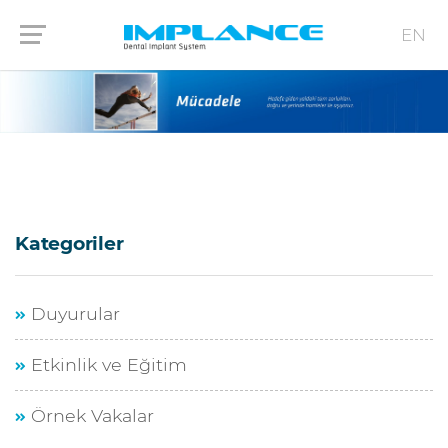
EN
Kategoriler
Duyurular
Etkinlik ve Eğitim
Örnek Vakalar