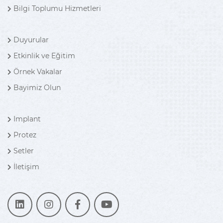
Bilgi Toplumu Hizmetleri
Duyurular
Etkinlik ve Eğitim
Örnek Vakalar
Bayimiz Olun
Implant
Protez
Setler
İletişim