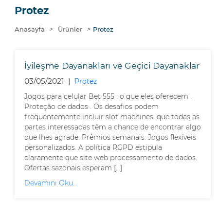
Protez
>
>
Anasayfa
Ürünler
Protez
İyileşme Dayanakları ve Geçici Dayanaklar
03/05/2021 |
Protez
Jogos para celular Bet 555 : o que eles oferecem .
Proteção de dados . Os desafios podem
frequentemente incluir slot machines, que todas as
partes interessadas têm a chance de encontrar algo
que lhes agrade. Prêmios semanais. Jogos flexíveis
personalizados. A política RGPD estipula
claramente que site web processamento de dados.
Ofertas sazonais esperam […]
Devamını Oku...